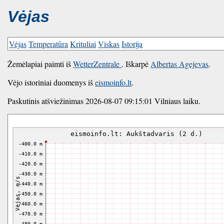
Vėjas
Vėjas
Temperatūra
Krituliai
Viskas
Istorija
Žemėlapiai paimti iš
WetterZentrale
. Iškarpė
Albertas Agejevas
.
Vėjo istoriniai duomenys iš
eismoinfo.lt
.
Paskutinis atšviežinimas 2026-08-07 09:15:01 Vilniaus laiku.